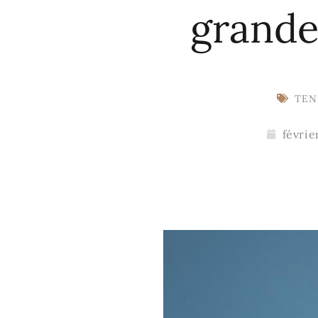
grande 
TEN
févrie