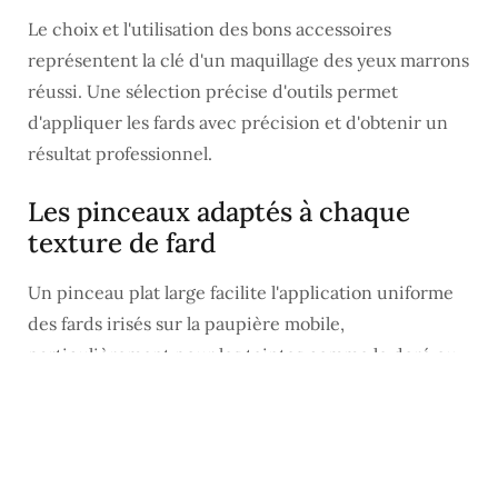
Le choix et l'utilisation des bons accessoires
représentent la clé d'un maquillage des yeux marrons
réussi. Une sélection précise d'outils permet
d'appliquer les fards avec précision et d'obtenir un
résultat professionnel.
Les pinceaux adaptés à chaque
texture de fard
Un pinceau plat large facilite l'application uniforme
des fards irisés sur la paupière mobile,
particulièrement pour les teintes comme le doré ou
l'argenté qui illuminent les yeux marrons. Un pinceau
biseauté s'avère parfait pour placer les fards mats
dans le coin externe et le pli de la paupière.
L'estompeur rond permet de fondre les différentes